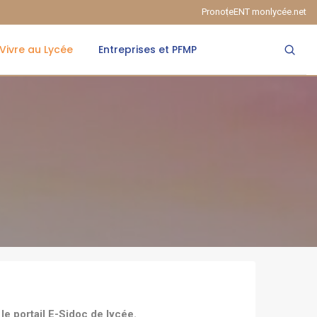
Pronote
ENT monlycée.net
Vivre au Lycée
Entreprises et PFMP
 le portail E-Sidoc de lycée.