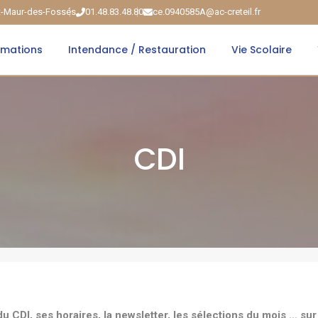
nt-Maur-des-Fossés
01.48.83.48.80
ce.0940585A@ac-creteil.fr
rmations
Intendance / Restauration
Vie Scolaire
CDI
du CDI, ses horaires, la newsletter, les sélections du mois ... sur