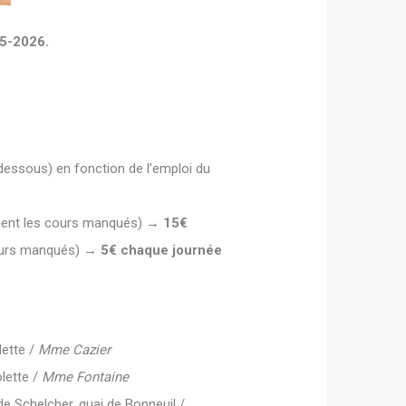
25-2026.
-dessous) en fonction de l’emploi du
apent les cours manqués)
→ 15€
cours manqués)
→ 5€ chaque journée
lette /
Mme Cazier
lette /
Mme Fontaine
de Schelcher, quai de Bonneuil /