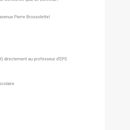
avenue Pierre BrossoletteI
sart) directement au professeur d’EPS
colaire.