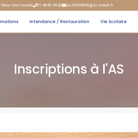
nt-Maur-des-Fossés
01.48.83.48.80
ce.0940585A@ac-creteil.fr
rmations
Intendance / Restauration
Vie Scolaire
Inscriptions à l'AS