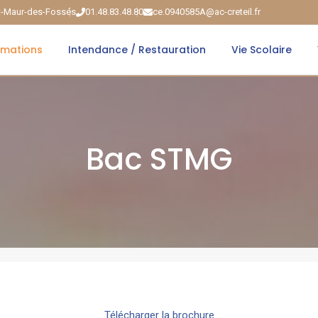
nt-Maur-des-Fossés
01.48.83.48.80
ce.0940585A@ac-creteil.fr
rmations
Intendance / Restauration
Vie Scolaire
Bac STMG
Télécharger la brochure