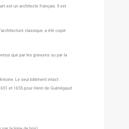
t est un architecte français. Il est
rchitecture classique, a été copié
nnus que par les gravures ou par la
Antoine. Le seul bâtiment intact
e 1651 et 1655 pour Henri de Guénégaud
ar la ligne de bris).