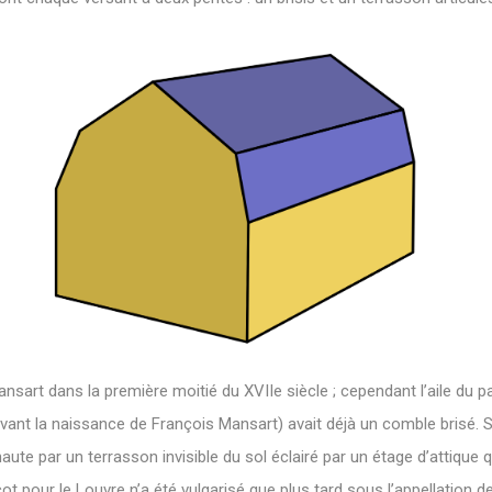
ansart dans la première moitié du XVIIe siècle ; cependant l’aile du p
vant la naissance de François Mansart) avait déjà un comble brisé. 
aute par un terrasson invisible du sol éclairé par un étage d’attique qui 
t pour le Louvre n’a été vulgarisé que plus tard sous l’appellation de 