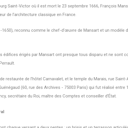
ourg Saint-Victor où il est mort le 23 septembre 1666, François Mansar
ur de l’architecture classique en France.
-1650), reconnu comme le chef-d’œuvre de Mansart et un modèle d’a
 édifices érigés par Mansart ont presque tous disparu et ne sont co
Perrault.
ade restaurée de l’hôtel Carnavalet, et le temple du Marais, rue Saint-
Guénégaud (60, rue des Archives - 75003 Paris) qui fut réalisé entr
y, secrétaire du Roi, maître des Comptes et conseiller d’État.
al
 chaque versant a deux pentes : un brisis et un terrasson articulés p