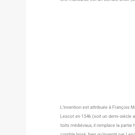
L’invention est attribuée à François M
Lescot en 1546 (soit un demi-siècle a
toits médiévaux, il remplace la partie h
comble brisé, bien qu’inventé par Lesco