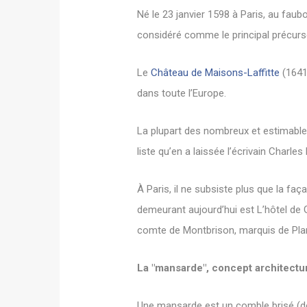
Né le 23 janvier 1598 à Paris, au faub
considéré comme le principal précurse
Le
Château de Maisons-Laffitte
(1641
dans toute l’Europe.
La plupart des nombreux et estimables
liste qu’en a laissée l’écrivain Charles 
À Paris, il ne subsiste plus que la faç
demeurant aujourd’hui est L’hôtel de 
comte de Montbrison, marquis de Planc
La "mansarde", concept architectur
Une mansarde est un comble brisé (dont