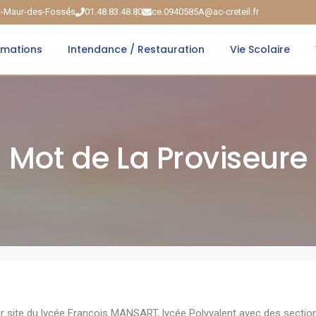
nt-Maur-des-Fossés
01.48.83.48.80
ce.0940585A@ac-creteil.fr
rmations
Intendance / Restauration
Vie Scolaire
Mot de La Proviseure
ur site du lycée François MANSART, lycée Polyvalent avec des sectio