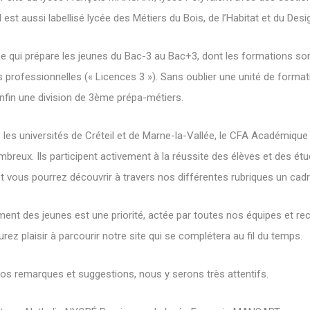
est aussi labellisé lycée des Métiers du Bois, de l’Habitat et du Desi
e qui prépare les jeunes du Bac-3 au Bac+3, dont les formations sont
professionnelles (« Licences 3 »). Sans oublier une unité de forma
nfin une division de 3ème prépa-métiers.
 les universités de Créteil et de Marne-la-Vallée, le CFA Académique 
breux. Ils participent activement à la réussite des élèves et des étu
 et vous pourrez découvrir à travers nos différentes rubriques un cadr
ment des jeunes est une priorité, actée par toutes nos équipes et r
rez plaisir à parcourir notre site qui se complétera au fil du temps.
os remarques et suggestions, nous y serons très attentifs.