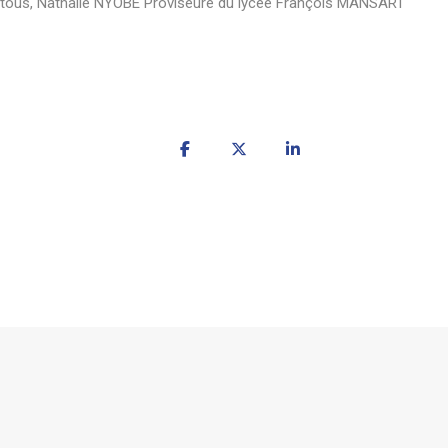
à tous, Nathalie NYOBÉ Proviseure du lycée François MANSART